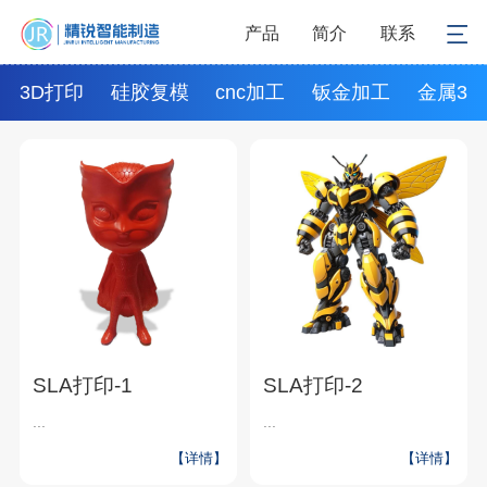
产品
简介
联系
3D打印
硅胶复模
cnc加工
钣金加工
金属3d
SLA打印-1
SLA打印-2
...
...
【详情】
【详情】