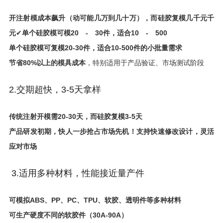
开注射模成本飙升（动可能几万到几十万），而硅胶复模几千元
千
元
✔
单个
硅胶
模
可
模
20
-
30
件
，
适合
10
-
500
单个硅胶模可复模20-30件，适合10-500件的小批量需求
节省80%以上的模具成本
，特别适用于产品验证、市场测试阶段
2.交期超快，3-5天拿样
传统注射开模需20-30天，而硅胶复模3-5天
产品研发初期，快人一步抢占市场先机！
支持快速修改设计，灵活
应对市场
3.适用多种材料，性能接近量产件
可模拟ABS、PP、PC、TPU、软胶、透明件等多种材料
可生产硬度不同的软胶件（30A-90A）